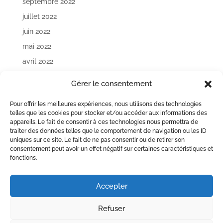
septembre 2022
juillet 2022
juin 2022
mai 2022
avril 2022
mars 2022
Gérer le consentement
janvier 2022
Pour offrir les meilleures expériences, nous utilisons des technologies
décembre 2021
telles que les cookies pour stocker et/ou accéder aux informations des
appareils. Le fait de consentir à ces technologies nous permettra de
Catégories
traiter des données telles que le comportement de navigation ou les ID
uniques sur ce site. Le fait de ne pas consentir ou de retirer son
Lettre d'informations
consentement peut avoir un effet négatif sur certaines caractéristiques et
fonctions.
Méta
Accepter
Connexion
Flux des publications
Refuser
Flux des commentaires