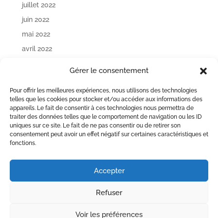
juillet 2022
juin 2022
mai 2022
avril 2022
mars 2022
Gérer le consentement
janvier 2022
Pour offrir les meilleures expériences, nous utilisons des technologies
décembre 2021
telles que les cookies pour stocker et/ou accéder aux informations des
appareils. Le fait de consentir à ces technologies nous permettra de
Catégories
traiter des données telles que le comportement de navigation ou les ID
uniques sur ce site. Le fait de ne pas consentir ou de retirer son
Lettre d'informations
consentement peut avoir un effet négatif sur certaines caractéristiques et
fonctions.
Méta
Accepter
Connexion
Flux des publications
Refuser
Flux des commentaires
Voir les préférences
Site de WordPress-FR