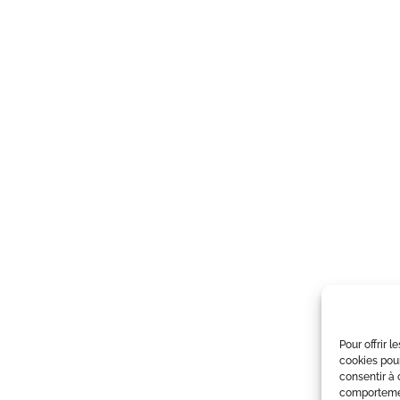
Pour offrir 
cookies pour
consentir à 
comportement