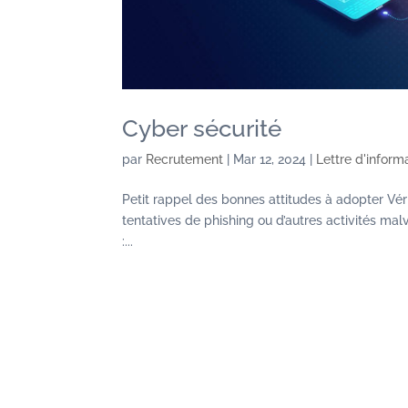
Cyber sécurité
par
Recrutement
|
Mar 12, 2024
|
Lettre d'inform
Petit rappel des bonnes attitudes à adopter Vérif
tentatives de phishing ou d’autres activités malv
:...