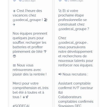
4 days ago
2 weeks ago
☀️ C’est l’heure des
🚀 Et si votre
vacances chez
prochaine étape
@sodecal_groupe ! 🏖️
professionnelle se
✈️
construisait chez
@sodecal_groupe ?
Nos équipes prennent
quelques jours pour
Chez
souffler, recharger les
@sodecal_groupe ,
batteries et profiter
nous poursuivons
pleinement de l’été 🌴
notre développement
😎
et recherchons de
nouveaux talents pour
📅 Nous vous
renforcer nos équipes.
retrouverons avec
plaisir dès la rentrée !
📢 Nous recrutons :
Merci pour votre
Assistant comptable
compréhension et…très
confirmé H/F (secteur
bel été à toutes et à
82)
tous ! ☀️🍹
Collaborateurs
comptables confirmés
#SODECAL
Stagiaires DEC