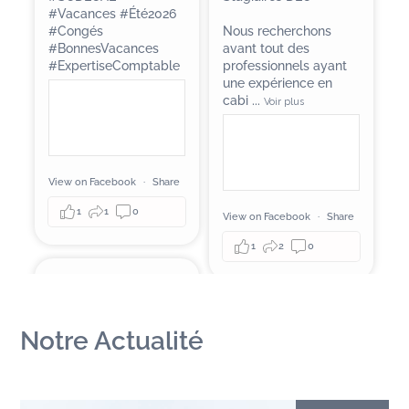
#Vacances
#Été2026
#Congés
Nous recherchons
#BonnesVacances
avant tout des
#ExpertiseComptable
professionnels ayant
une expérience en
cabi
...
Voir plus
View on Facebook
·
Share
1
1
0
View on Facebook
·
Share
1
2
0
Sodecal
a
actualisé son
statut.
Sodecal
2 months ago
Notre Actualité
2 months ago
Rendez-vous le 6 juin
Ce contenu n’est
2026 à 19h00 au Stade
pas disponible