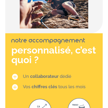
Notre accompagnement
personnalisé, c’est
quoi ?

Un
collaborateur
dédié

Vos
chiffres
clés
tous les mois